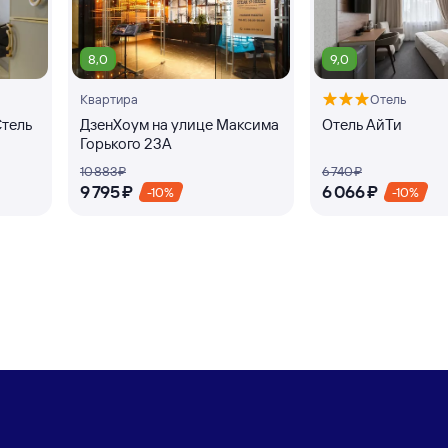
8,0
9,0
Квартира
Отель
Стель
ДзенХоум на улице Максима
Отель АйТи
Горького 23А
10 ⁠883 ⁠₽
6 ⁠740 ⁠₽
9 ⁠795 ⁠₽
6 ⁠066 ⁠₽
-10%
-10%