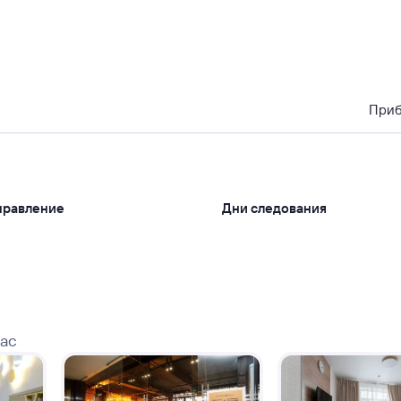
При
правление
Дни следования
вас