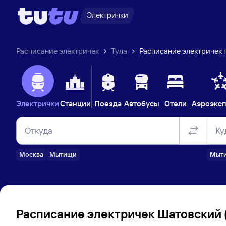
Электрички
Расписание электричек
Тула
Расписание электричек 
Электрички
Станции
Поезда
Автобусы
Отели
Аэроэкс
Откуда
Ку
Москва
Мытищи
Мыт
Расписание электричек Шатовский (