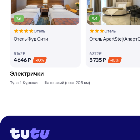
7,6
9,4
Отель
Отель
Отель Фуд Сити
Отель ApartStel/Апарт
5 ⁠162 ⁠₽
6 ⁠372 ⁠₽
4 ⁠646 ⁠₽
5 ⁠735 ⁠₽
-10%
-10%
Электрички
Тула-1-Курская — Шатовский (пост 205 км)