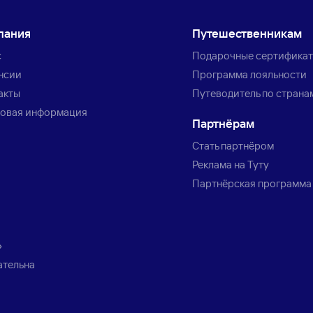
пания
Путешественникам
с
Подарочные сертифика
нсии
Программа лояльности
акты
Путеводитель по страна
овая информация
Партнёрам
Стать партнёром
Реклама на Туту
Партнёрская программа
»
ательна