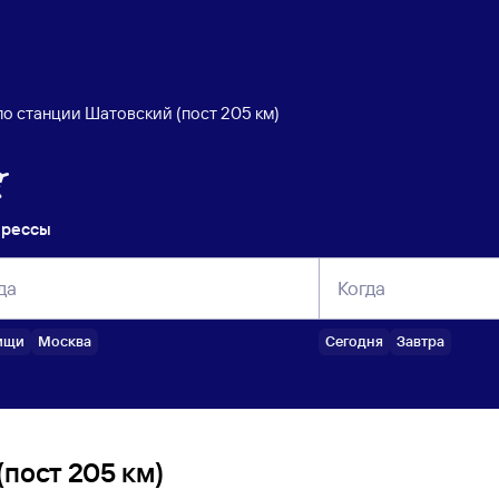
по станции Шатовский (пост 205 км)
прессы
да
Когда
ищи
Москва
Сегодня
Завтра
пост 205 км)