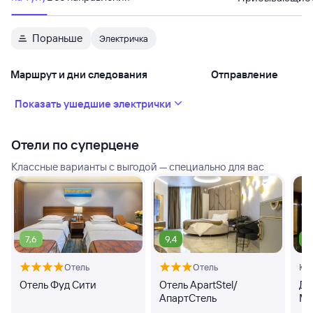
Пораньше
Электричка
Маршрут и дни следования
Отправление
Показать ушедшие электрички
Отели по суперцене
Классные варианты с выгодой — специально для вас
7,6
9,4
8
Отель
Отель
Кв
Отель Фуд Сити
Отель ApartStel/
Дз
АпартСтель
Ма