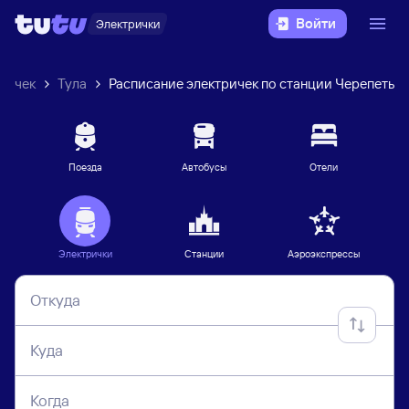
Войти
Электрички
ричек
Тула
Расписание электричек по станции Черепеть
Поезда
Автобусы
Отели
Электрички
Станции
Аэроэкспрессы
Откуда
Куда
Когда