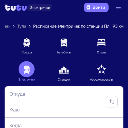
Войти
Электрички
ричек
Тула
Расписание электричек по станции Пл. 193 км
Поезда
Автобусы
Отели
Электрички
Станции
Аэроэкспрессы
Откуда
Куда
Когда