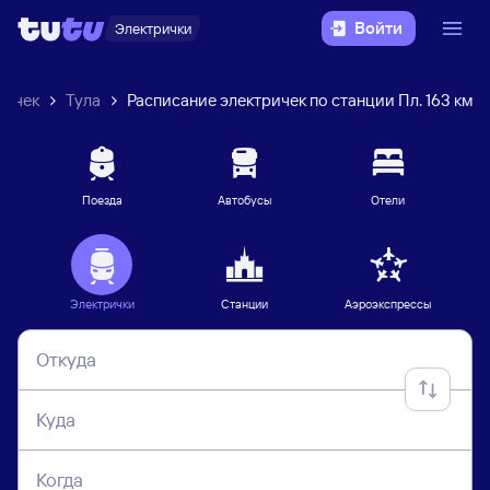
Войти
Электрички
ричек
Тула
Расписание электричек по станции Пл. 163 км
Поезда
Автобусы
Отели
Электрички
Станции
Аэроэкспрессы
Откуда
Куда
Когда